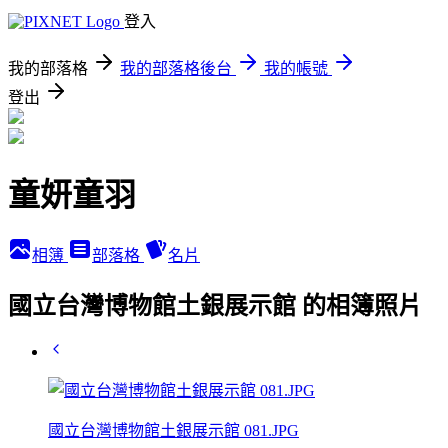
登入
我的部落格
我的部落格後台
我的帳號
登出
童妍童羽
相簿
部落格
名片
國立台灣博物館土銀展示館 的相簿照片
國立台灣博物館土銀展示館 081.JPG