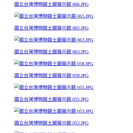
國立台灣博物館土銀展示館 066.JPG
國立台灣博物館土銀展示館 065.JPG
國立台灣博物館土銀展示館 063.JPG
國立台灣博物館土銀展示館 058.JPG
國立台灣博物館土銀展示館 055.JPG
國立台灣博物館土銀展示館 053.JPG