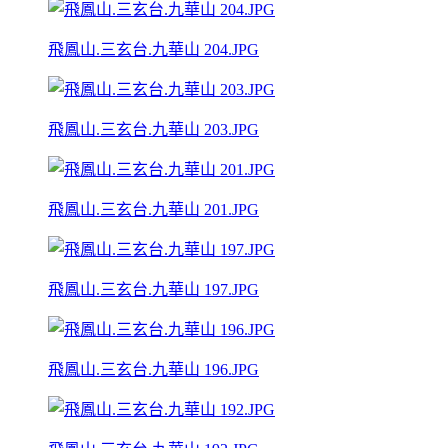
飛鳳山.三玄台.九華山 204.JPG
飛鳳山.三玄台.九華山 203.JPG
飛鳳山.三玄台.九華山 201.JPG
飛鳳山.三玄台.九華山 197.JPG
飛鳳山.三玄台.九華山 196.JPG