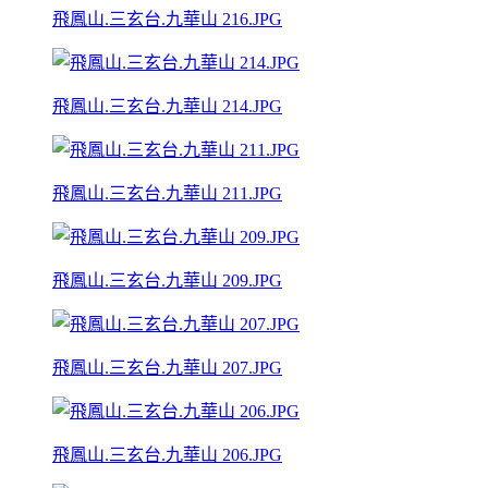
飛鳳山.三玄台.九華山 216.JPG
飛鳳山.三玄台.九華山 214.JPG
飛鳳山.三玄台.九華山 211.JPG
飛鳳山.三玄台.九華山 209.JPG
飛鳳山.三玄台.九華山 207.JPG
飛鳳山.三玄台.九華山 206.JPG