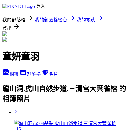
登入
我的部落格
我的部落格後台
我的帳號
登出
童妍童羽
相簿
部落格
名片
龍山洞.虎山自然步道.三清宮大葉雀榕 的
相簿照片