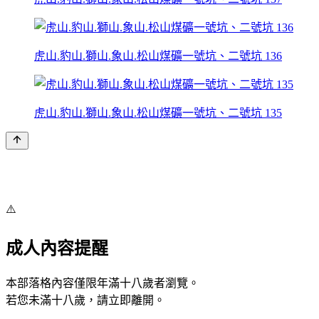
虎山.豹山.獅山.象山.松山煤礦一號坑、二號坑 136
虎山.豹山.獅山.象山.松山煤礦一號坑、二號坑 135
⚠️
成人內容提醒
本部落格內容僅限年滿十八歲者瀏覽。
若您未滿十八歲，請立即離開。