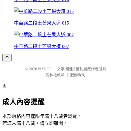
中華路二段土芒果大道 015
中華路二段土芒果大道 007
© 2026
PIXNET
｜
文章與圖片權利屬原作者所有
隱私權政策
｜
服務聲明
⚠️
成人內容提醒
本部落格內容僅限年滿十八歲者瀏覽。
若您未滿十八歲，請立即離開。