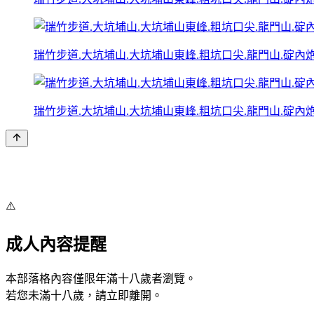
瑞竹步道.大坑埔山.大坑埔山東峰.粗坑口尖.龍門山.碇內炮台
瑞竹步道.大坑埔山.大坑埔山東峰.粗坑口尖.龍門山.碇內炮台
⚠️
成人內容提醒
本部落格內容僅限年滿十八歲者瀏覽。
若您未滿十八歲，請立即離開。