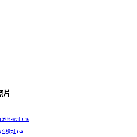
照片
遺址 046