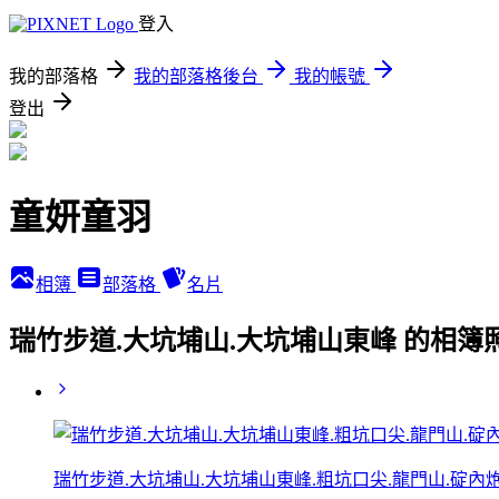
登入
我的部落格
我的部落格後台
我的帳號
登出
童妍童羽
相簿
部落格
名片
瑞竹步道.大坑埔山.大坑埔山東峰 的相簿
瑞竹步道.大坑埔山.大坑埔山東峰.粗坑口尖.龍門山.碇內炮台