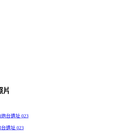
照片
遺址 023