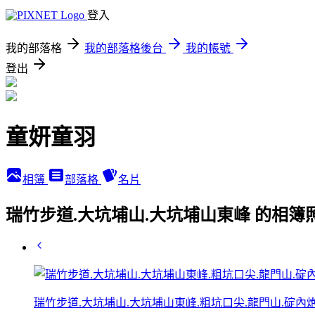
登入
我的部落格
我的部落格後台
我的帳號
登出
童妍童羽
相簿
部落格
名片
瑞竹步道.大坑埔山.大坑埔山東峰 的相簿
瑞竹步道.大坑埔山.大坑埔山東峰.粗坑口尖.龍門山.碇內炮台