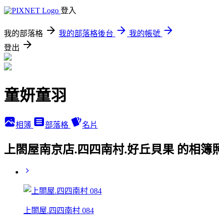
登入
我的部落格
我的部落格後台
我的帳號
登出
童妍童羽
相簿
部落格
名片
上閤屋南京店.四四南村.好丘貝果 的相簿
上閤屋.四四南村 084