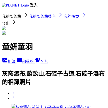
登入
我的部落格
我的部落格後台
我的帳號
登出
童妍童羽
相簿
部落格
名片
灰窯瀑布.畝畝山.石硿子古道.石硿子瀑布
的相簿照片