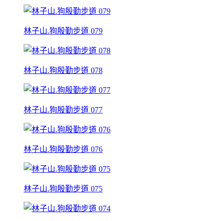
林子山.狗殷勤步道 079
林子山.狗殷勤步道 078
林子山.狗殷勤步道 077
林子山.狗殷勤步道 076
林子山.狗殷勤步道 075