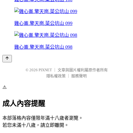
雞心崙.擎天崗.菜公坑山 099
雞心崙.擎天崗.菜公坑山 098
© 2026
PIXNET
｜
文章與圖片權利屬原作者所有
隱私權政策
｜
服務聲明
⚠️
成人內容提醒
本部落格內容僅限年滿十八歲者瀏覽。
若您未滿十八歲，請立即離開。