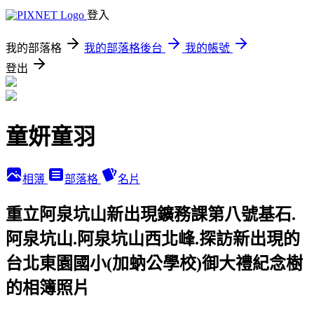
登入
我的部落格
我的部落格後台
我的帳號
登出
童妍童羽
相簿
部落格
名片
重立阿泉坑山新出現鑛務課第八號基石.
阿泉坑山.阿泉坑山西北峰.探訪新出現的
台北東園國小(加蚋公學校)御大禮紀念樹
的相簿照片