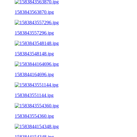
1583843563870.jpg
1583843557296.jpg
1583843548148.jpg
1583844164696.jpg
1583843551144.jpg
1583843554360.jpg
1583844154348.jpg