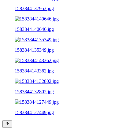
1583844137953.jpg
1583844140646.jpg
1583844135349.jpg
1583844143362.jpg
1583844132802.jpg
1583844127449.jpg