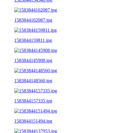
1583844162087.jpg
1583844159811.jpg
1583844145908.jpg
1583844148560.jpg
1583844157335.jpg
1583844151494.jpg