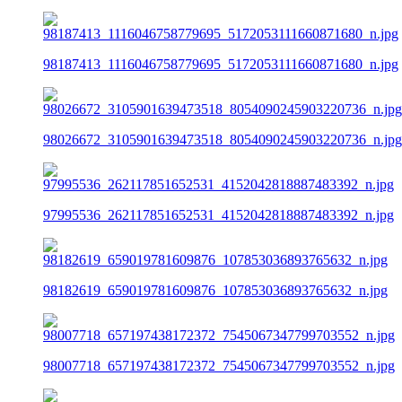
98187413_1116046758779695_5172053111660871680_n.jpg
98026672_3105901639473518_8054090245903220736_n.jpg
97995536_262117851652531_4152042818887483392_n.jpg
98182619_659019781609876_107853036893765632_n.jpg
98007718_657197438172372_7545067347799703552_n.jpg