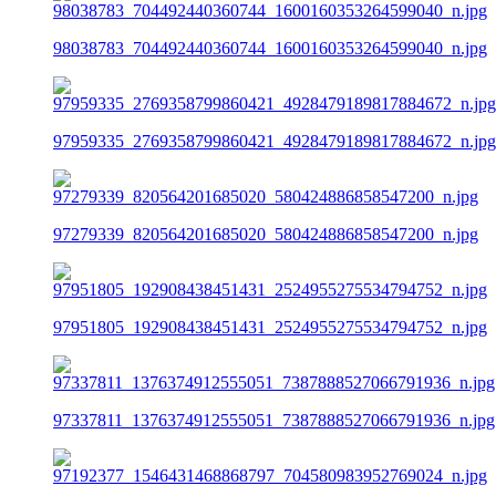
98038783_704492440360744_1600160353264599040_n.jpg
97959335_2769358799860421_4928479189817884672_n.jpg
97279339_820564201685020_580424886858547200_n.jpg
97951805_192908438451431_2524955275534794752_n.jpg
97337811_1376374912555051_7387888527066791936_n.jpg