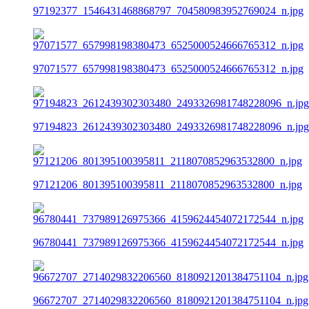
97192377_1546431468868797_704580983952769024_n.jpg
97071577_657998198380473_6525000524666765312_n.jpg
97194823_2612439302303480_2493326981748228096_n.jpg
97121206_801395100395811_2118070852963532800_n.jpg
96780441_737989126975366_4159624454072172544_n.jpg
96672707_2714029832206560_8180921201384751104_n.jpg