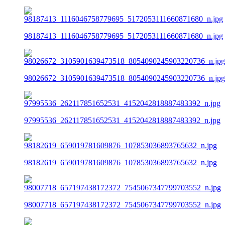
98187413_1116046758779695_5172053111660871680_n.jpg
98026672_3105901639473518_8054090245903220736_n.jpg
97995536_262117851652531_4152042818887483392_n.jpg
98182619_659019781609876_107853036893765632_n.jpg
98007718_657197438172372_7545067347799703552_n.jpg