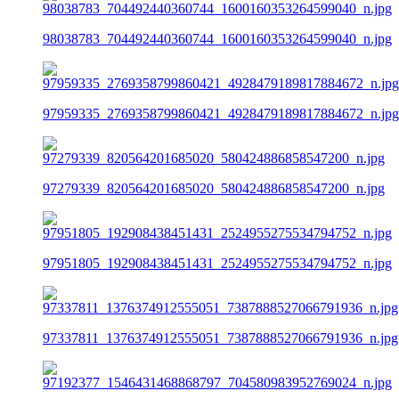
98038783_704492440360744_1600160353264599040_n.jpg
97959335_2769358799860421_4928479189817884672_n.jpg
97279339_820564201685020_580424886858547200_n.jpg
97951805_192908438451431_2524955275534794752_n.jpg
97337811_1376374912555051_7387888527066791936_n.jpg