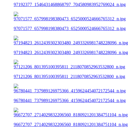
97192377_1546431468868797_704580983952769024_n.jpg
97071577_657998198380473_6525000524666765312_n.jpg
97194823_2612439302303480_2493326981748228096_n.jpg
97121206_801395100395811_2118070852963532800_n.jpg
96780441_737989126975366_4159624454072172544_n.jpg
96672707_2714029832206560_8180921201384751104_n.jpg