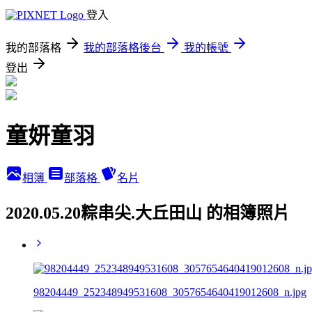
登入
我的部落格
我的部落格後台
我的帳號
登出
童妍童羽
相簿
部落格
名片
2020.05.20粽串尖.大丘田山 的相簿照片
98204449_252348949531608_3057654640419012608_n.jpg