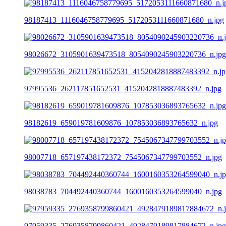
98187413_1116046758779695_5172053111660871680_n.jpg
98026672_3105901639473518_8054090245903220736_n.jpg
97995536_262117851652531_4152042818887483392_n.jpg
98182619_659019781609876_107853036893765632_n.jpg
98007718_657197438172372_7545067347799703552_n.jpg
98038783_704492440360744_1600160353264599040_n.jpg
97959335_2769358799860421_4928479189817884672_n.jpg