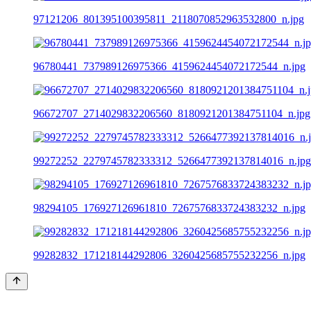
97121206_801395100395811_2118070852963532800_n.jpg
96780441_737989126975366_4159624454072172544_n.jpg
96672707_2714029832206560_8180921201384751104_n.jpg
99272252_2279745782333312_5266477392137814016_n.jpg
98294105_176927126961810_7267576833724383232_n.jpg
99282832_171218144292806_3260425685755232256_n.jpg