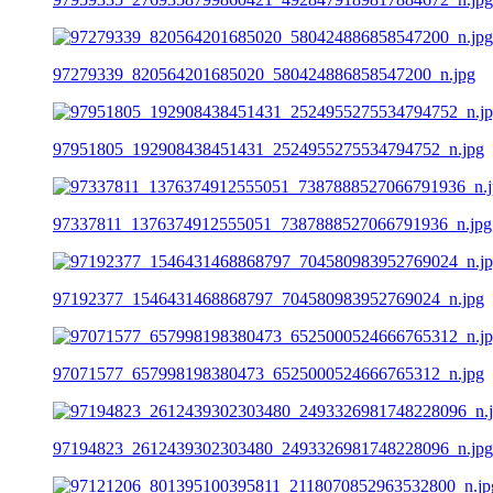
97279339_820564201685020_580424886858547200_n.jpg
97951805_192908438451431_2524955275534794752_n.jpg
97337811_1376374912555051_7387888527066791936_n.jpg
97192377_1546431468868797_704580983952769024_n.jpg
97071577_657998198380473_6525000524666765312_n.jpg
97194823_2612439302303480_2493326981748228096_n.jpg