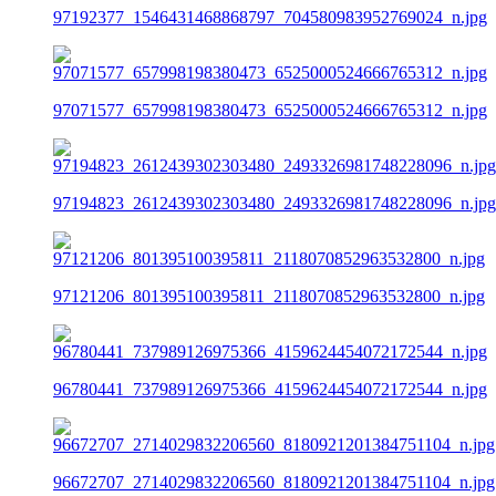
97192377_1546431468868797_704580983952769024_n.jpg
97071577_657998198380473_6525000524666765312_n.jpg
97194823_2612439302303480_2493326981748228096_n.jpg
97121206_801395100395811_2118070852963532800_n.jpg
96780441_737989126975366_4159624454072172544_n.jpg
96672707_2714029832206560_8180921201384751104_n.jpg