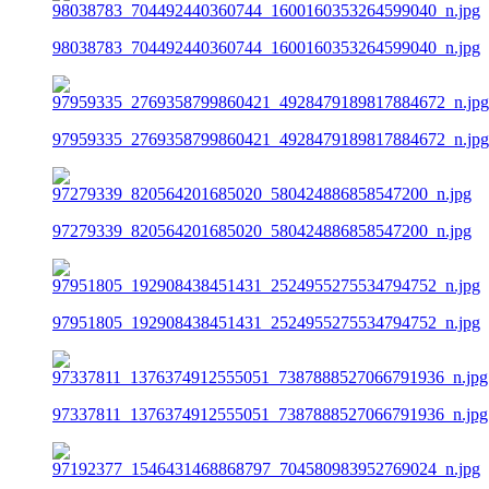
98038783_704492440360744_1600160353264599040_n.jpg
97959335_2769358799860421_4928479189817884672_n.jpg
97279339_820564201685020_580424886858547200_n.jpg
97951805_192908438451431_2524955275534794752_n.jpg
97337811_1376374912555051_7387888527066791936_n.jpg