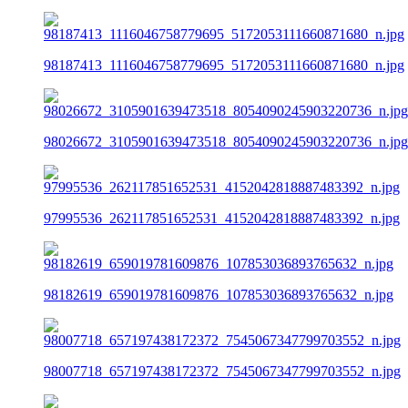
98187413_1116046758779695_5172053111660871680_n.jpg
98026672_3105901639473518_8054090245903220736_n.jpg
97995536_262117851652531_4152042818887483392_n.jpg
98182619_659019781609876_107853036893765632_n.jpg
98007718_657197438172372_7545067347799703552_n.jpg