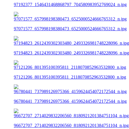
97192377_1546431468868797_704580983952769024_n.jpg
97071577_657998198380473_6525000524666765312_n.jpg
97194823_2612439302303480_2493326981748228096_n.jpg
97121206_801395100395811_2118070852963532800_n.jpg
96780441_737989126975366_4159624454072172544_n.jpg
96672707_2714029832206560_8180921201384751104_n.jpg