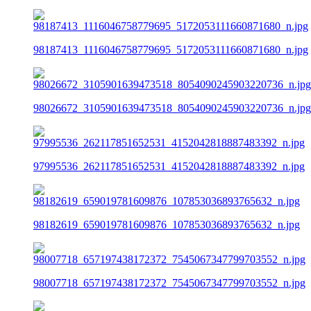
98187413_1116046758779695_5172053111660871680_n.jpg
98026672_3105901639473518_8054090245903220736_n.jpg
97995536_262117851652531_4152042818887483392_n.jpg
98182619_659019781609876_107853036893765632_n.jpg
98007718_657197438172372_7545067347799703552_n.jpg