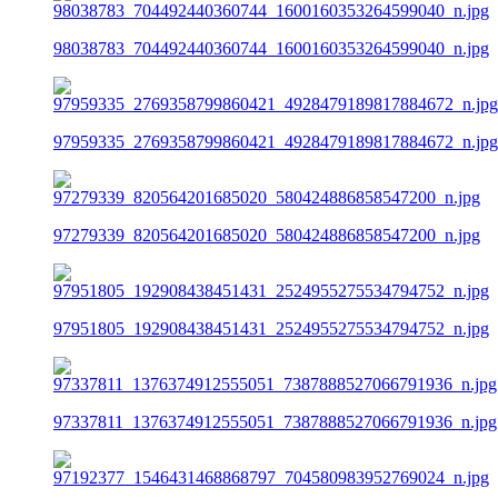
98038783_704492440360744_1600160353264599040_n.jpg
97959335_2769358799860421_4928479189817884672_n.jpg
97279339_820564201685020_580424886858547200_n.jpg
97951805_192908438451431_2524955275534794752_n.jpg
97337811_1376374912555051_7387888527066791936_n.jpg