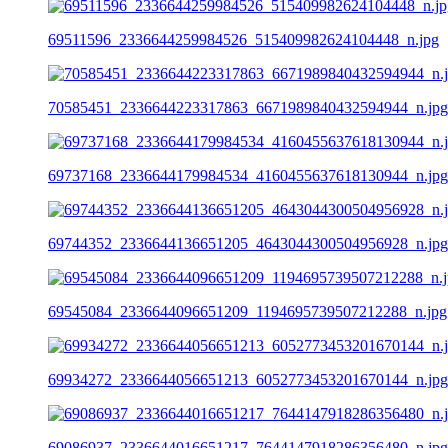
69511596_2336644259984526_515409982624104448_n.jpg
70585451_2336644223317863_6671989840432594944_n.jpg
69737168_2336644179984534_4160455637618130944_n.jpg
69744352_2336644136651205_4643044300504956928_n.jpg
69545084_2336644096651209_1194695739507212288_n.jpg
69934272_2336644056651213_6052773453201670144_n.jpg
69086937_2336644016651217_7644147918286356480_n.jpg