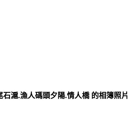
.滬尾石滬.漁人碼頭夕陽.情人橋 的相簿照片