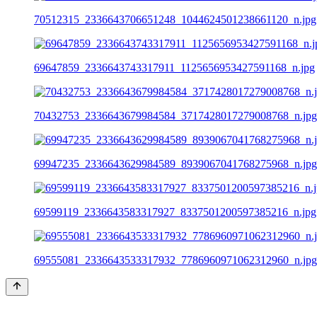
70512315_2336643706651248_1044624501238661120_n.jpg
69647859_2336643743317911_1125656953427591168_n.jpg
70432753_2336643679984584_3717428017279008768_n.jpg
69947235_2336643629984589_8939067041768275968_n.jpg
69599119_2336643583317927_8337501200597385216_n.jpg
69555081_2336643533317932_7786960971062312960_n.jpg