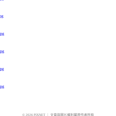
© 2026
PIXNET
｜
文章與圖片權利屬原作者所有