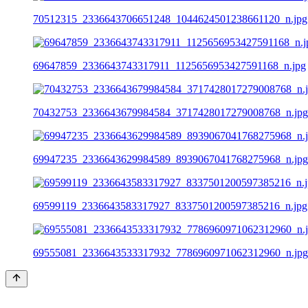
70512315_2336643706651248_1044624501238661120_n.jpg
69647859_2336643743317911_1125656953427591168_n.jpg
70432753_2336643679984584_3717428017279008768_n.jpg
69947235_2336643629984589_8939067041768275968_n.jpg
69599119_2336643583317927_8337501200597385216_n.jpg
69555081_2336643533317932_7786960971062312960_n.jpg