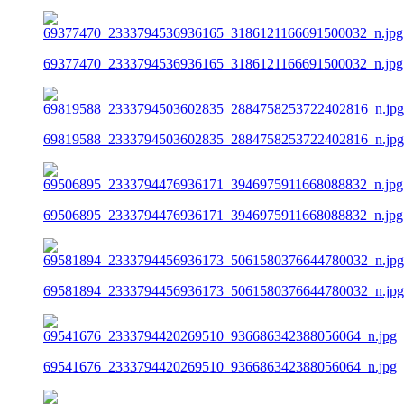
69377470_2333794536936165_3186121166691500032_n.jpg
69819588_2333794503602835_2884758253722402816_n.jpg
69506895_2333794476936171_3946975911668088832_n.jpg
69581894_2333794456936173_5061580376644780032_n.jpg
69541676_2333794420269510_936686342388056064_n.jpg