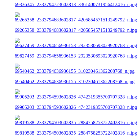
69336345_2333794723602813_3361400731956412416_n.jpg
69265358_2333794683602817_4205854571513249792_n.jpg
69627459_2333794656936153_2923530693029920768_n.jpg
69540462_2333794636936155_310230461362208768_n.jpg
69905203_2333794593602826_4742319355700707328_n.jpg
69819588_2333794503602835_2884758253722402816_n.jpg