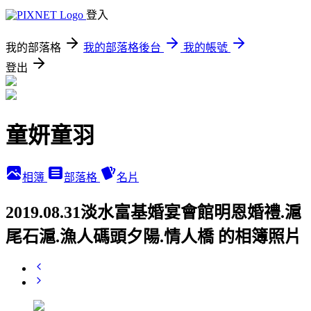
登入
我的部落格
我的部落格後台
我的帳號
登出
童妍童羽
相簿
部落格
名片
2019.08.31淡水富基婚宴會館明恩婚禮.滬
尾石滬.漁人碼頭夕陽.情人橋 的相簿照片