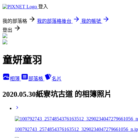
登入
我的部落格
我的部落格後台
我的帳號
登出
童妍童羽
相簿
部落格
名片
2020.05.30紙寮坑古道 的相簿照片
100792743_2574854376163512_3290234047279661056_n.j