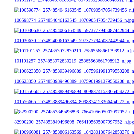
100598774_2574854046163545_107090547054739456_n.jpg
101030630_2574854006163549_5973777945087442944_n.j
101191257_2574853972830219_25865568661798912_n.jpg
100623350_2574853939496889_1075961991379550208_n.j
101556665_2574853889496894_8098874153366454272_n.j
82900200_2574853849496898_7664105695007997952_n.jpg