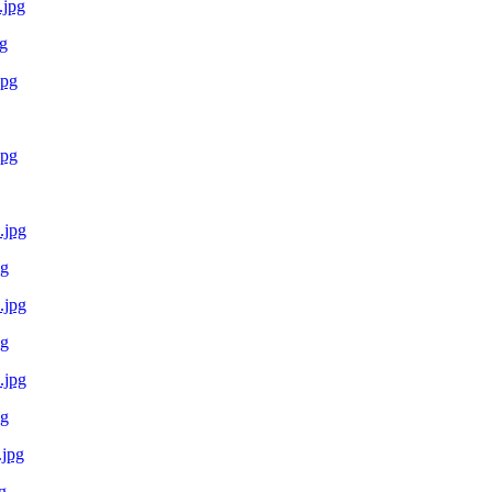
g
pg
pg
pg
g