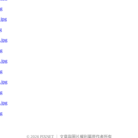
pg
g
pg
pg
pg
pg
© 2026
PIXNET
｜
文章與圖片權利屬原作者所有