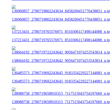
136960857_2780719802243634_8458269451776438851_n.j
137213431_2780719765576971_8510306117498144088_n.jp
138664192_2780719722243642_9056471074253543814_n.j
136485573_2780719692243645_9183354229227144081_n.j
138088758_2780719658910315_7117515043754197669_n.jp