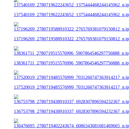
137540169_2780719622243652_1375444468244145962_n.j
137196269_2780719588910322_2765769381079150812_n.j
138361711_2780719515576996_5907864546297756888_n.jp
137520019_2780719485576999_7031260747363914217_n.j
136753798_2780719438910337_6928307896594232367_n.j