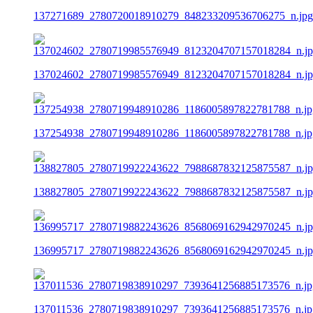
137271689_2780720018910279_848233209536706275_n.jpg
137024602_2780719985576949_8123204707157018284_n.j
137254938_2780719948910286_1186005897822781788_n.jp
138827805_2780719922243622_7988687832125875587_n.j
136995717_2780719882243626_8568069162942970245_n.j
137011536_2780719838910297_7393641256885173576_n.jp