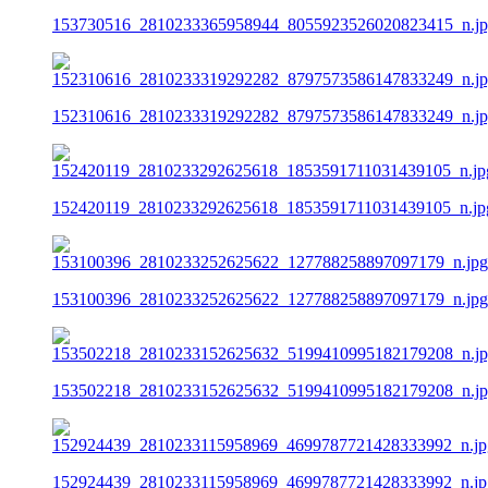
153730516_2810233365958944_8055923526020823415_n.j
152310616_2810233319292282_8797573586147833249_n.j
152420119_2810233292625618_1853591711031439105_n.jp
153100396_2810233252625622_127788258897097179_n.jpg
153502218_2810233152625632_5199410995182179208_n.j
152924439_2810233115958969_4699787721428333992_n.jp