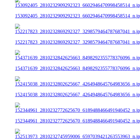
153092405_2810232909292323_6602946470998458514_n.j
152217823_2810232869292327_3298579464787687041_n.j
154371639_2810232842625663_8498292355778376096_n.j
152415038_2810232802625667_4264948645764983656_n.j
152344961_2810232772625670_6189488466491940452_n.j