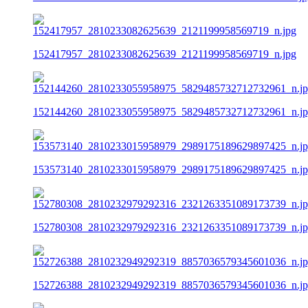
152417957_2810233082625639_2121199958569719_n.jpg
152144260_2810233055958975_5829485732712732961_n.j
153573140_2810233015958979_2989175189629897425_n.j
152780308_2810232979292316_2321263351089173739_n.j
152726388_2810232949292319_8857036579345601036_n.j