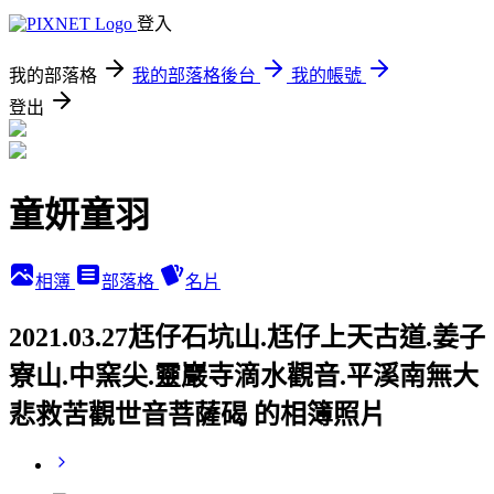
登入
我的部落格
我的部落格後台
我的帳號
登出
童妍童羽
相簿
部落格
名片
2021.03.27尪仔石坑山.尪仔上天古道.姜子
寮山.中窯尖.靈巖寺滴水觀音.平溪南無大
悲救苦觀世音菩薩碣 的相簿照片