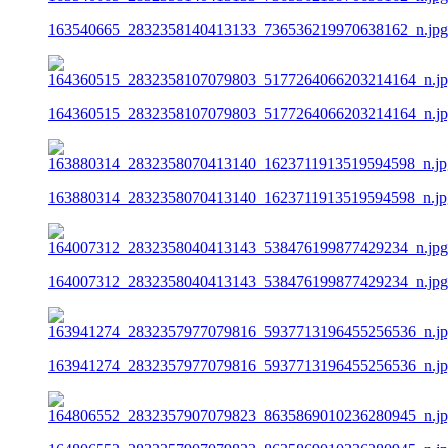
163540665_2832358140413133_736536219970638162_n.jpg
164360515_2832358107079803_5177264066203214164_n.j
163880314_2832358070413140_1623711913519594598_n.jp
164007312_2832358040413143_538476199877429234_n.jpg
163941274_2832357977079816_5937713196455256536_n.j