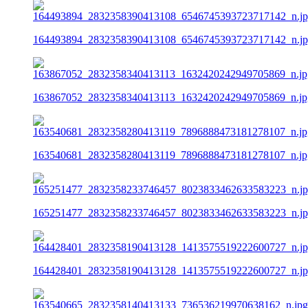
164493894_2832358390413108_6546745393723717142_n.j
163867052_2832358340413113_1632420242949705869_n.jp
163540681_2832358280413119_7896888473181278107_n.jp
165251477_2832358233746457_8023833462633583223_n.j
164428401_2832358190413128_1413575519222600727_n.j