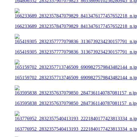
164806552_2832357907079823_8635869010236280945_n.j
166233689_2832357847079829_8413476177457652218_n.j
165419305_2832357777079836_3136739234230157791_n.j
165159702_2832357713746509_6909827579843482144_n.j
163595838_2832357637079850_2847361140787081157_n.jp
163776952_2832357540413193_2221840177423813334_n.j