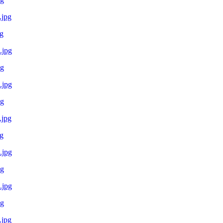
g
pg
pg
g
pg
pg