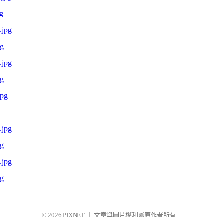
g
pg
pg
pg
pg
© 2026
PIXNET
｜
文章與圖片權利屬原作者所有