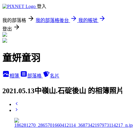
登入
我的部落格
我的部落格後台
我的帳號
登出
童妍童羽
相簿
部落格
名片
2021.05.13中嶺山.石碇後山 的相簿照片