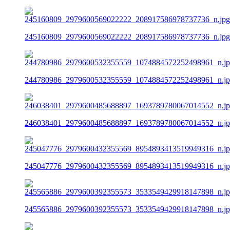
245160809_2979600569022222_208917586978737736_n.jpg
244780986_2979600532355559_1074884572252498961_n.j
246038401_2979600485688897_1693789780067014552_n.j
245047776_2979600432355569_8954893413519949316_n.j
245565886_2979600392355573_3533549429918147898_n.j