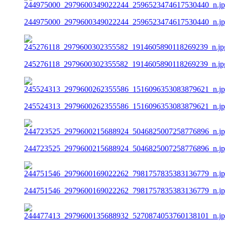
244975000_2979600349022244_2596523474617530440_n.j
245276118_2979600302355582_1914605890118269239_n.jp
245524313_2979600262355586_1516096353083879621_n.j
244723525_2979600215688924_5046825007258776896_n.j
244751546_2979600169022262_7981757835383136779_n.j