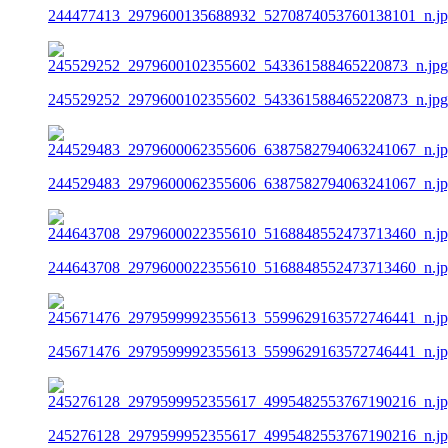
244477413_2979600135688932_5270874053760138101_n.j
245529252_2979600102355602_543361588465220873_n.jpg
244529483_2979600062355606_6387582794063241067_n.j
244643708_2979600022355610_5168848552473713460_n.j
245671476_2979599992355613_5599629163572746441_n.j
245276128_2979599952355617_4995482553767190216_n.j