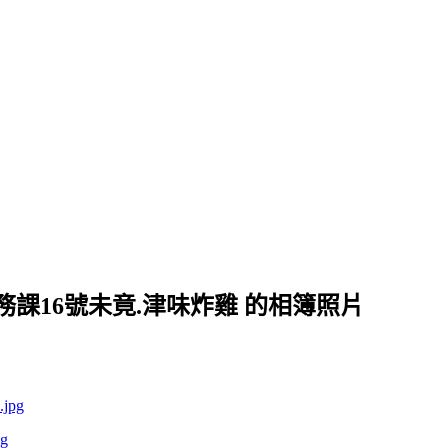
下鑛務課16號未竟.津味炸雞 的相簿照片
pg