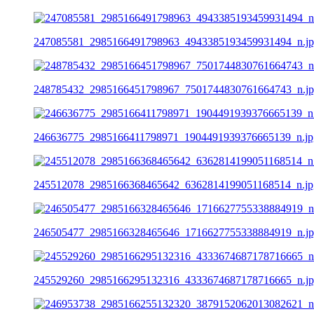
247085581_2985166491798963_4943385193459931494_n.j
248785432_2985166451798967_7501744830761664743_n.j
246636775_2985166411798971_1904491939376665139_n.jp
245512078_2985166368465642_6362814199051168514_n.jp
246505477_2985166328465646_1716627755338884919_n.j
245529260_2985166295132316_4333674687178716665_n.j