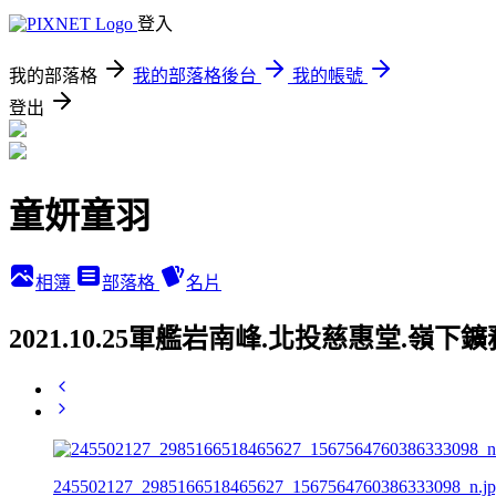
登入
我的部落格
我的部落格後台
我的帳號
登出
童妍童羽
相簿
部落格
名片
2021.10.25軍艦岩南峰.北投慈惠堂.嶺
245502127_2985166518465627_1567564760386333098_n.j