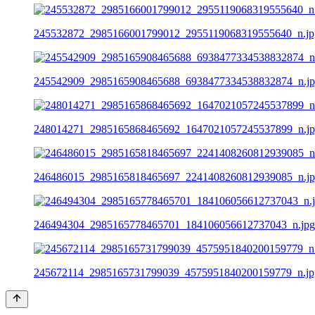
245532872_2985166001799012_2955119068319555640_n.jp
245542909_2985165908465688_6938477334538832874_n.j
248014271_2985165868465692_1647021057245537899_n.j
246486015_2985165818465697_2241408260812939085_n.j
246494304_2985165778465701_184106056612737043_n.jpg
245672114_2985165731799039_4575951840200159779_n.jp