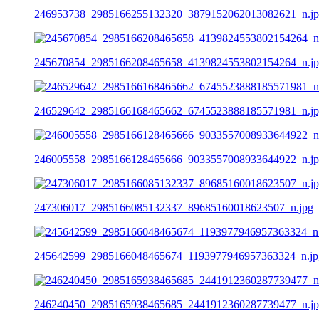
246953738_2985166255132320_3879152062013082621_n.j
245670854_2985166208465658_4139824553802154264_n.j
246529642_2985166168465662_6745523888185571981_n.j
246005558_2985166128465666_9033557008933644922_n.j
247306017_2985166085132337_89685160018623507_n.jpg
245642599_2985166048465674_1193977946957363324_n.jp
246240450_2985165938465685_2441912360287739477_n.j