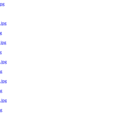
g
g
pg
pg
pg