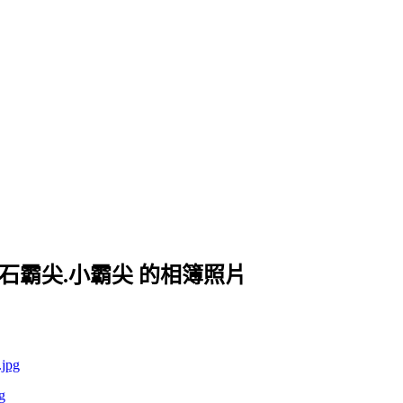
峰.石霸尖.小霸尖 的相簿照片
g