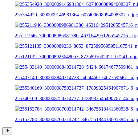
255354920_3000009146981364_607400608994008307_n.jpg
255211946_3000008986981380_4631642951265545716_n.jp
255121135_3000008923648053_8725895695951107541_n.jp
255403140_3000008840314728_5424466174677599461_n.j
255340169_3000008750314737_1789932546490767146_n.j
255153784_3000008700314742_3467551844136053845_n.j