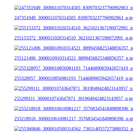
247351949_3000011070314505_8309703237796992963_n.jp
255153372_3000011020314510_3621021367196972991_n.jp
255121496_3000010910314521_8899456825348856357_n.j
255328957_3000010856981193_7144689065942657419_n.jp
255299111_3000010743647871_3019049424823143957_n.jp
255218918_3000010616981217_3576834541849898396_n.j