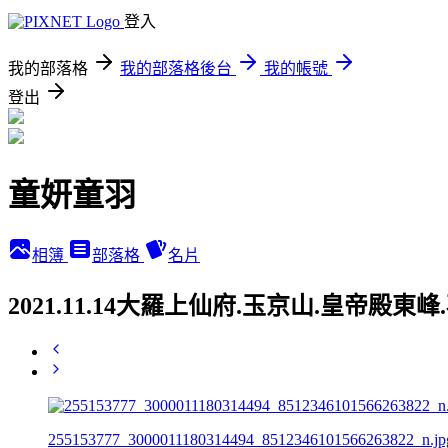
登入
我的部落格
我的部落格後台
我的帳號
登出
童妍童羽
相簿
部落格
名片
2021.11.14大羅上仙府.玉京山.皇帝殿東
255153777_3000011180314494_8512346101566263822_n.jp