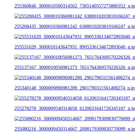
255360846_3000010500314562_7365140557275880352_n.j
255208435_3000010366981242_6388010203819166247_n.j
255531629_3000010143647931_8905336134672893040_n.j
255137167_3000010056981273_7651764369570226326_n.j
255340148_3000009896981289_2901790311561498274_n.jp
255278278_3000009540314658_6120631641726345187_n.j
255080216_3000009450314667_2098179309830770099_n.j