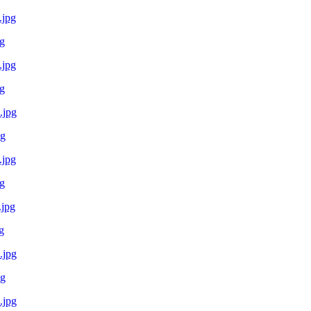
g
g
pg
g
g
pg