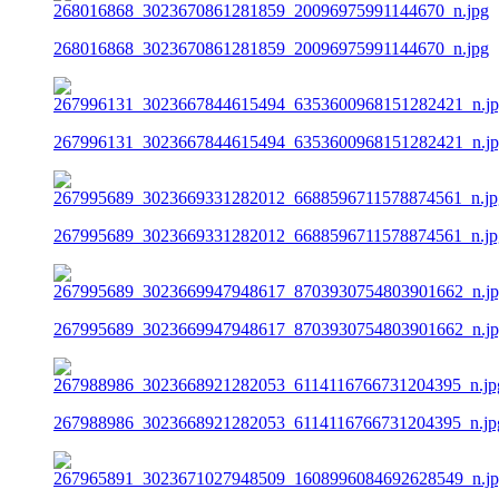
268016868_3023670861281859_20096975991144670_n.jpg
267996131_3023667844615494_6353600968151282421_n.j
267995689_3023669331282012_6688596711578874561_n.jp
267995689_3023669947948617_8703930754803901662_n.j
267988986_3023668921282053_6114116766731204395_n.jp