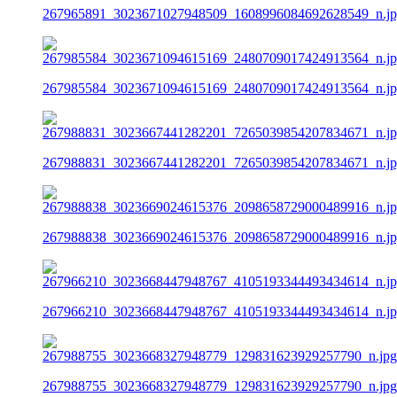
267965891_3023671027948509_1608996084692628549_n.j
267985584_3023671094615169_2480709017424913564_n.j
267988831_3023667441282201_7265039854207834671_n.j
267988838_3023669024615376_2098658729000489916_n.j
267966210_3023668447948767_4105193344493434614_n.j
267988755_3023668327948779_129831623929257790_n.jpg