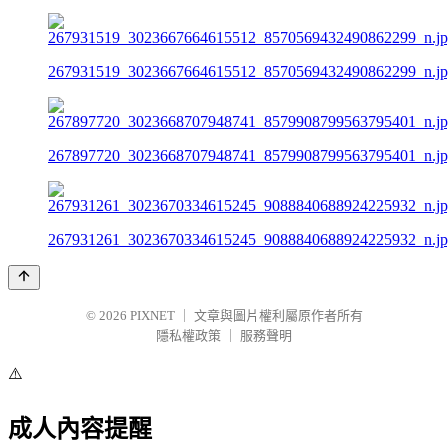
267931519_3023667664615512_8570569432490862299_n.j
267897720_3023668707948741_8579908799563795401_n.j
267931261_3023670334615245_9088840688924225932_n.j
© 2026
PIXNET
｜
文章與圖片權利屬原作者所有
隱私權政策
｜
服務聲明
⚠️
成人內容提醒