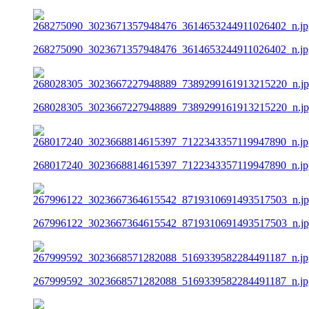
268275090_3023671357948476_3614653244911026402_n.jp
268028305_3023667227948889_7389299161913215220_n.j
268017240_3023668814615397_7122343357119947890_n.jp
267996122_3023667364615542_8719310691493517503_n.j
267999592_3023668571282088_5169339582284491187_n.jp