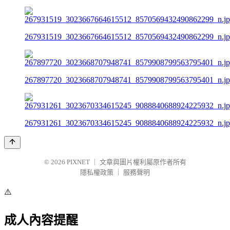
267931519_3023667664615512_8570569432490862299_n.j
267897720_3023668707948741_8579908799563795401_n.j
267931261_3023670334615245_9088840688924225932_n.j
© 2026
PIXNET
｜
文章與圖片權利屬原作者所有
隱私權政策
｜
服務聲明
⚠️
成人內容提醒