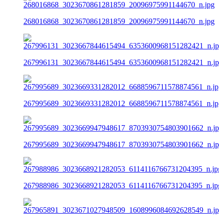
268016868_3023670861281859_20096975991144670_n.jpg
267996131_3023667844615494_6353600968151282421_n.j
267995689_3023669331282012_6688596711578874561_n.jp
267995689_3023669947948617_8703930754803901662_n.j
267988986_3023668921282053_6114116766731204395_n.jp