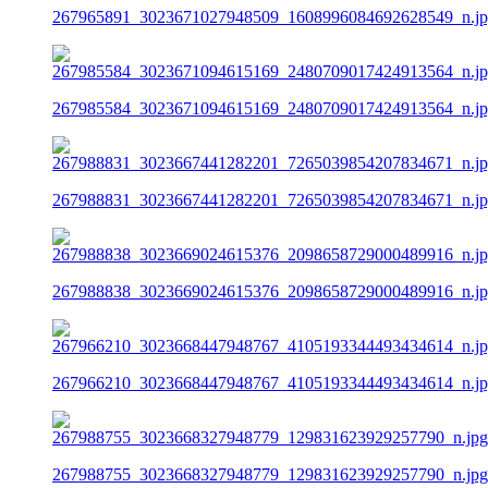
267965891_3023671027948509_1608996084692628549_n.j
267985584_3023671094615169_2480709017424913564_n.j
267988831_3023667441282201_7265039854207834671_n.j
267988838_3023669024615376_2098658729000489916_n.j
267966210_3023668447948767_4105193344493434614_n.j
267988755_3023668327948779_129831623929257790_n.jpg