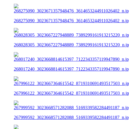
268275090_3023671357948476_3614653244911026402_n.jp
268028305_3023667227948889_7389299161913215220_n.j
268017240_3023668814615397_7122343357119947890_n.jp
267996122_3023667364615542_8719310691493517503_n.j
267999592_3023668571282088_5169339582284491187_n.jp