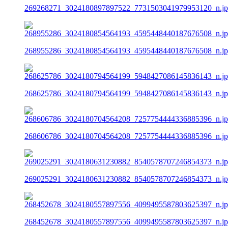
269268271_3024180897897522_7731503041979953120_n.j
268955286_3024180854564193_4595448440187676508_n.j
268625786_3024180794564199_5948427086145836143_n.j
268606786_3024180704564208_7257754444336885396_n.j
269025291_3024180631230882_8540578707246854373_n.j
268452678_3024180557897556_4099495587803625397_n.j