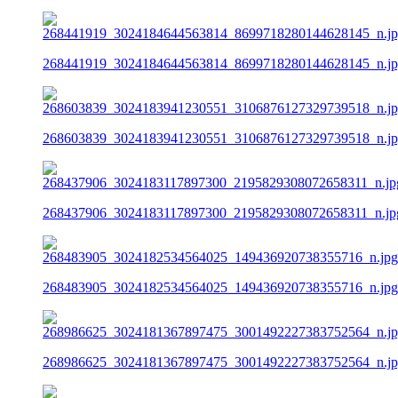
268441919_3024184644563814_8699718280144628145_n.j
268603839_3024183941230551_3106876127329739518_n.j
268437906_3024183117897300_2195829308072658311_n.jp
268483905_3024182534564025_149436920738355716_n.jpg
268986625_3024181367897475_3001492227383752564_n.j