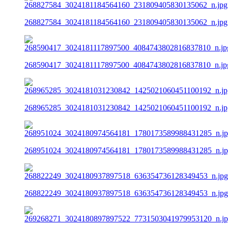
268827584_3024181184564160_231809405830135062_n.jpg
268590417_3024181117897500_4084743802816837810_n.jp
268965285_3024181031230842_1425021060451100192_n.jp
268951024_3024180974564181_1780173589988431285_n.j
268822249_3024180937897518_636354736128349453_n.jpg