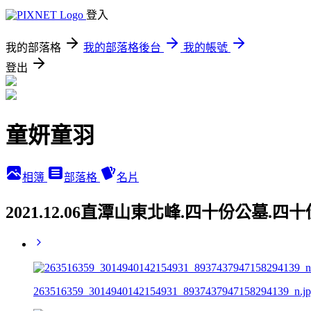
登入
我的部落格
我的部落格後台
我的帳號
登出
童妍童羽
相簿
部落格
名片
2021.12.06直潭山東北峰.四十份公墓.四
263516359_3014940142154931_8937437947158294139_n.j