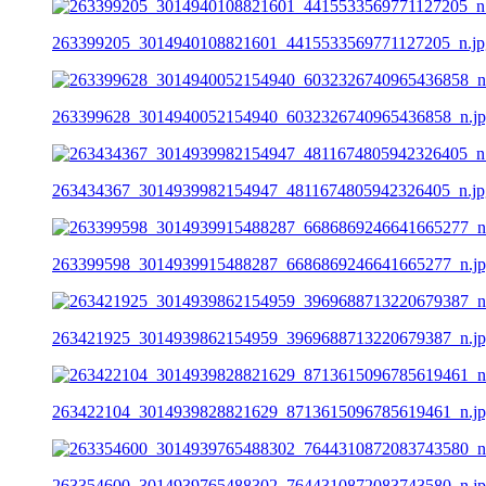
263399205_3014940108821601_4415533569771127205_n.jp
263399628_3014940052154940_6032326740965436858_n.j
263434367_3014939982154947_4811674805942326405_n.jp
263399598_3014939915488287_6686869246641665277_n.j
263421925_3014939862154959_3969688713220679387_n.j
263422104_3014939828821629_8713615096785619461_n.j
263354600_3014939765488302_7644310872083743580_n.j