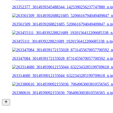
263352377_3014939345488344_1425390256237747880_n.j
263561509_3014939268821685_5206616794049409847_n.j
263455111_3014939228821689_1920156412206685338_n.jp
263347084_3014939172155028_8731455670057700592_n.j
263314680_3014939012155044_6322343285199709618_n.j
263380616_3014939092155036_7064963003810556565_n.j