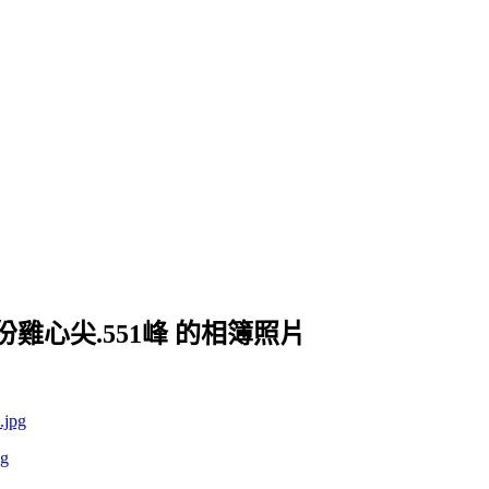
十份雞心尖.551峰 的相簿照片
pg