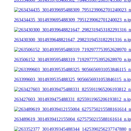
263434435_3014939695488309_7951239062701240023_n.j
263430300_3014939648821647_2982319453182291316_n.j
263506152_3014939595488319_7192977753952628970_n.j
263399603_3014939535488325_9056656931053846115_n.jp
263427603_3014939475488331_8255911965206193812_n.jp
263489619_3014939412155004_6275750215588161614_n.j