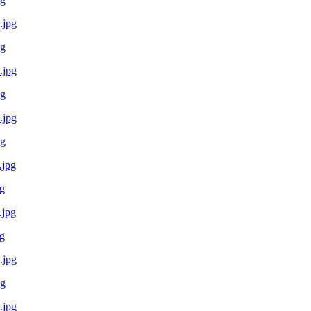
pg
pg
pg
g
g
pg