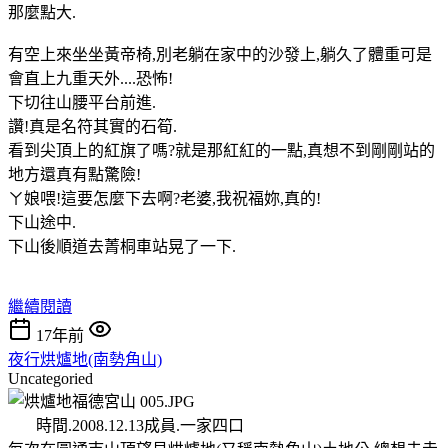
那麼點大.
有空上來坐坐黃帝椅,別老躺在家中的沙發上,躺久了體重可是
會直上九重天外....恐怖!
下切往山腰平台前進.
讚!真是名符其實的石筍.
看到尖頂上的紅旗了嗎?就是那紅紅的一點,真想不到剛剛站的
地方還真有點驚險!
ㄚ娘喂!這要怎麼下去啊?老婆,我祝福妳,真的!
下山途中.
下山後順道去菁桐車站晃了一下.
繼續閱讀
17年前
夜行烘爐地(南勢角山)
Uncategoried
時間.2008.12.13成員.一家四口