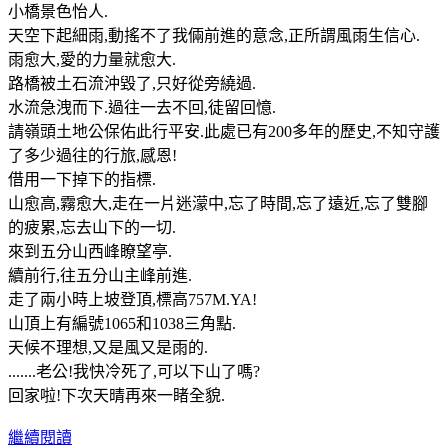
小橋景色怡人.
天空下起細雨,動搖不了我倆前進的意念,正所謂風雨生信心.
雨愈大,愛的力量就愈大.
路橋被土石流沖毀了,只好從旁繞過.
水流急洩而下.過往一去不回,徒留回憶.
請嶺頭土地公保佑此行平安.此處已有200多年的歷史,不知守護
了多少過往的行旅,感恩!
借用一下掉下的指標.
山愈高,霧愈大,走在一片迷濛中,忘了時間,忘了遠近,忘了雙腳
的疲累,忘去山下的一切.
來到五分山西峰瞭望亭.
續前行,往五分山主峰前進.
走了兩小時上坡登頂,標高757M.YA!
山頂上有編號1065和1038三角點.
天候不理想,又是風又是雨的.
.......老公!我快冷死了,可以下山了嗎?
回家啦!下次天晴再來一睹全貌.
繼續閱讀