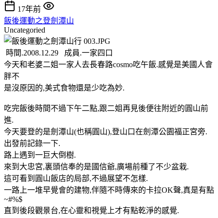
17年前
飯後運動之登劍潭山
Uncategoried
時間.2008.12.29 成員.一家四口
今天和老婆二姐一家人去長春路cosmo吃午飯.感覺是美國人會
胖不
是沒原因的,美式食物還是少吃為妙.
吃完飯後時間不過下午二點,跟二姐再見後便往附近的圓山前
進.
今天要登的是劍潭山(也稱圓山),登山口在劍潭公園福正宮旁.
出發前記錄一下.
路上遇到一巨大倒樹.
來到大忠宮,裏頭信奉的是國信爺,廣場前種了不少盆栽.
這可看到圓山飯店的局部,不過展望不怎樣.
一路上一堆早覺會的建物,伴隨不時傳來的卡拉OK聲,真是有點
~#%$
直到後段觀景台,在心靈和視覺上才有點乾淨的感覺.