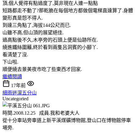
頂,個人覺得有點過度了,莫非現在人連一點點
短路都走不動了?那乾脆在每個地方都做個電梯直達算了.身體
變形真是怨不得人.
到達三角點了,海拔144公尺而已.
山雖不高,但山頂的展望絕佳.
過高點後不久,木亭旁的石頭上便是仙跡所在.
繞進鐵絲圍籬,終於看到兩隻呂洞賓的小腳丫.
看清楚了沒.
下山啦.
順便繞去景美夜市吃了些東西才回家.
繼續閱讀
17年前
細雨迷濛五分山
Uncategoried
時間.2008.12.25 成員.我和老婆大人
從十分車站旁車道上新平溪煤礦博物館,登山口在博物館停車
場旁.