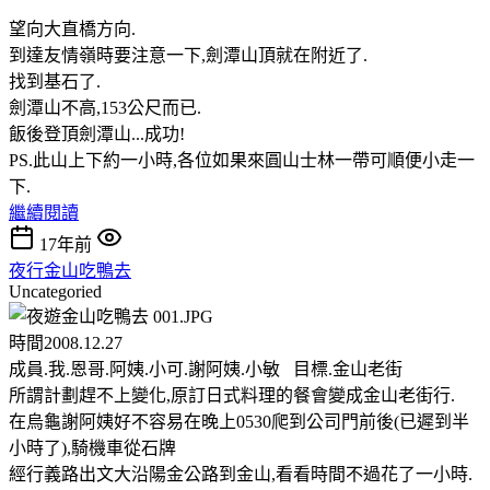
望向大直橋方向.
到達友情嶺時要注意一下,劍潭山頂就在附近了.
找到基石了.
劍潭山不高,153公尺而已.
飯後登頂劍潭山...成功!
PS.此山上下約一小時,各位如果來圓山士林一帶可順便小走一
下.
繼續閱讀
17年前
夜行金山吃鴨去
Uncategoried
時間2008.12.27
成員.我.恩哥.阿姨.小可.謝阿姨.小敏 目標.金山老街
所謂計劃趕不上變化,原訂日式料理的餐會變成金山老街行.
在烏龜謝阿姨好不容易在晚上0530爬到公司門前後(已遲到半
小時了),騎機車從石牌
經行義路出文大沿陽金公路到金山,看看時間不過花了一小時.