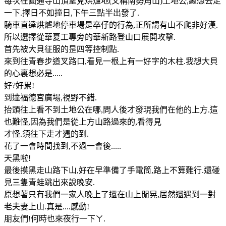
每次在圓通寺山頂望見烘爐地(又稱南勢角山)土地公,總想去走
一下.擇日不如撞日,下午三點半出發了.
騎車直達烘爐地停車場是卒仔的行為,正所謂有山不爬非好漢.
所以選擇從華夏工專旁的華新路登山口展開攻擊.
首先被大貝征服的昰四等控制點.
來到往青春步道叉路口,看見一根上有一好字的木柱.我想大貝
的心裏想必是.....
好?好累!
到達福德宮廣場,視野不錯.
抬頭往上看不到土地公在哪,問人後才發現我們在他的上方.這
也難怪,因為我們是從上方山路過來的,看得見
才怪.須往下走才遇的到.
花了一會時間找到,不過一會後.....
天黑啦!
最後摸黑走山路下山,好在早準備了手電筒,路上不算難行.還碰
見三隻青蛙跳出來說晚安.
原想著只有我們一家人晚上了還在山上閒晃,居然還遇到一對
老夫妻上山.真是....感動!
朋友們!何時也來夜行一下ㄚ.