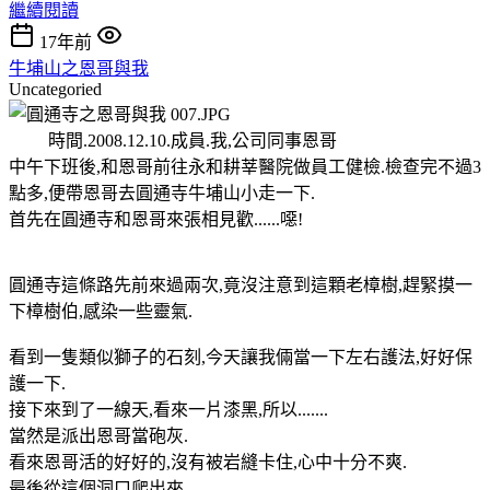
繼續閱讀
17年前
牛埔山之恩哥與我
Uncategoried
時間.2008.12.10.成員.我,公司同事恩哥
中午下班後,和恩哥前往永和耕莘醫院做員工健檢.檢查完不過3
點多,便帶恩哥去圓通寺牛埔山小走一下.
首先在圓通寺和恩哥來張相見歡......噁!
圓通寺這條路先前來過兩次,竟沒注意到這顆老樟樹,趕緊摸一
下樟樹伯,感染一些靈氣.
看到一隻類似獅子的石刻,今天讓我倆當一下左右護法,好好保
護一下.
接下來到了一線天,看來一片漆黑,所以.......
當然是派出恩哥當砲灰.
看來恩哥活的好好的,沒有被岩縫卡住,心中十分不爽.
最後從這個洞口爬出來.