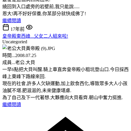
繞回到入口處旁的岩壁前,我只能說.....
恩大!再不好好保養,你某部分就快成佛了!
繼續閱讀
17年前
皇帝殿東西峰...父女二人組來啦!
Uncategoried
時間...2008.07.25
成員...老公.大貝
一早6點把大貝叫醒.騎上車直奔皇帝殿小粗坑登山口.今日採西
峰上東峰下路線來回.
現在的社會,許多人欠缺運動,加上飲食西化,導致眾多大人小孩
油膩不堪.肥滋滋的,未來健康堪慮.
為了自己及下一代著想.大夥應向大貝看齊.朝山中奮力挺進.
繼續閱讀