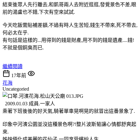
結束後眾人先行離去,和凱哥兩人去附近逛逛,發覺景色不差,眼
前的湯盧也不錯,下次有空來試試.
今天吃飯需貼補差額,不過有時人生苦短,錢生不帶來,死不帶去,
何必太在乎.
有句話是這樣的...用得到的錢是財產,用不到的錢是遺產....錢!
不就是個銅臭而已.
繼續閱讀
17年前
花海
Uncategoried
2009.01.03 成員.一家人
乘著下班後後的好天氣,騎著單車晃啊晃的就冒出這番景象了.
印象中河濱公園並沒這種景色啊?!整片波斯菊讓心情都舒爽起
來.
姊妹倆化成美麗的花仙子,一同享受繽紛人生.