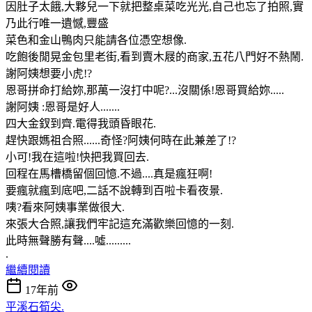
因肚子太餓,大夥兒一下就把整桌菜吃光光,自己也忘了拍照,實
乃此行唯一遺憾,豐盛
菜色和金山鴨肉只能請各位憑空想像.
吃飽後閒晃金包里老街,看到賣木屐的商家,五花八門好不熱鬧.
謝阿姨想要小虎!?
恩哥拼命打給妳,那萬一沒打中呢?...沒關係!恩哥買給妳.....
謝阿姨 :恩哥是好人.......
四大金釵到齊.電得我頭昏眼花.
趕快跟媽祖合照......奇怪?阿姨何時在此兼差了!?
小可!我在這啦!快把我買回去.
回程在馬槽橋留個回憶.不過....真是瘋狂啊!
要瘋就瘋到底吧,二話不說轉到百啦卡看夜景.
咦?看來阿姨事業做很大.
來張大合照,讓我們牢記這充滿歡樂回憶的一刻.
此時無聲勝有聲....噓.........
.
繼續閱讀
17年前
平溪石筍尖.