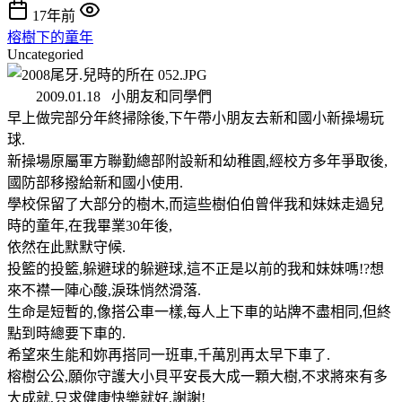
17年前
榕樹下的童年
Uncategoried
2009.01.18 小朋友和同學們
早上
做完部分年終掃除後,下午帶小朋友去新和國小新操場玩
球.
新操場原屬軍方聯勤總部附設新和幼稚園,經校方多年爭取後,
國防部移撥給新和國小使用.
學校保留了大部分的樹木,而這些樹伯伯曾伴我和妹妹走過兒
時的童年,在我畢業30年後,
依然在此默默守候.
投籃的投籃,躲避球的躲避球,這不正是以前的我和妹妹嗎!?想
來不襟一陣心酸,淚珠悄然滑落.
生命是短暫的,像搭公車一樣,每人上下車的站牌不盡相同,但終
點到時總要下車的.
希望來生能和妳再搭同一班車,千萬別再太早下車了.
榕樹公公,願你守護大小貝平安長大成一顆大樹,不求將來有多
大成就,只求健康快樂就好,謝謝!