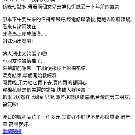
傍晚七點多,帶著兩個女兒去迪化街感受一下年前的氣氛.
原本下午要先來的偉哥和恩哥,經電話聯繫後,竟跑去吃麻辣鍋,
看來有謝阿姨在,
硬漢馬上便成細漢.....
姐妹倆出發啦!
這人潮也太誇張了吧!
小朋友快被擠扁了.
來到廟前喘息一下.順便來枝七彩棉花糖.
暖身結束,準備開始救經濟.
開買啦,用力給它買下去,賣的買的都開心.
買棉花糖是個美麗的錯誤,快被人群擠爛了.
蝦米!?居然在此碰到思潔,兼差搶錢搶成這樣,台灣的勞工朋友,
福氣啦!
今日的戰利品花了一仟多元,其實好不好吃不是那麼重要,過年
嘛!高興就好.
繼續閱讀