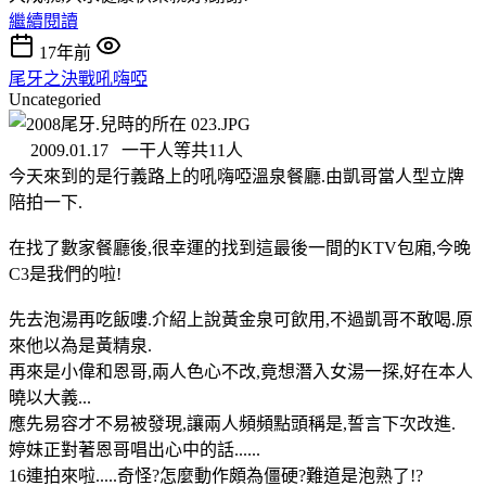
繼續閱讀
17年前
尾牙之決戰吼嗨啞
Uncategoried
2009.01.17 一干人等共11人
今天來到的是行義路上的吼嗨啞溫泉餐廳.由凱哥當人型立牌
陪拍一下.
在找了數家餐廳後,很幸運的找到這最後一間的KTV包廂,今晚
C3是我們的啦!
先去泡湯再吃飯嘍.介紹上說黃金泉可飲用,不過凱哥不敢喝.原
來他以為是黃精泉.
再來是小偉和恩哥,兩人色心不改,竟想潛入女湯一探,好在本人
曉以大義...
應先易容才不易被發現,讓兩人頻頻點頭稱是,誓言下次改進.
婷妹正對著恩哥唱出心中的話......
16連拍來啦.....奇怪?怎麼動作頗為僵硬?難道是泡熟了!?