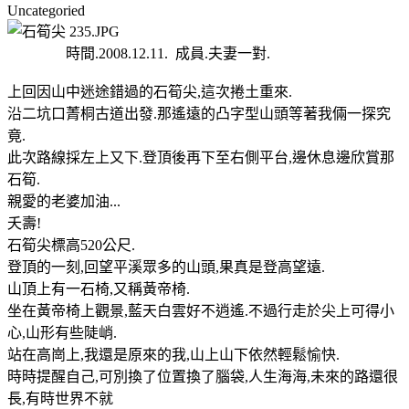
Uncategoried
時間.2008.12.11. 成員.夫妻一對.
上回因山中迷途錯過的石筍尖,這次捲土重來.
沿二坑口菁桐古道出發.那遙遠的凸字型山頭等著我倆一探究
竟.
此次路線採左上又下.登頂後再下至右側平台,邊休息邊欣賞那
石筍.
親愛的老婆加油...
夭壽!
石筍尖標高520公尺.
登頂的一刻,回望平溪眾多的山頭,果真是登高望遠.
山頂上有一石椅,又稱黃帝椅.
坐在黃帝椅上觀景,藍天白雲好不逍遙.不過行走於尖上可得小
心,山形有些陡峭.
站在高崗上,我還是原來的我,山上山下依然輕鬆愉快.
時時提醒自己,可別換了位置換了腦袋,人生海海,未來的路還很
長,有時世界不就