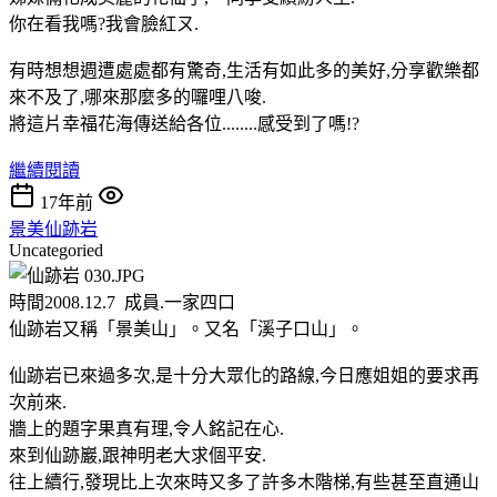
你在看我嗎?我會臉紅ㄡ.
有時想想週遭處處都有驚奇,生活有如此多的美好,分享歡樂都
來不及了,哪來那麼多的囉哩八唆.
將這片幸福花海傳送給各位........感受到了嗎!?
繼續閱讀
17年前
景美仙跡岩
Uncategoried
時間2008.12.7 成員.一家四口
仙跡岩又稱「景美山」。又名「溪子口山」。
仙跡岩已來過多次,是十分大眾化的路線,今日應姐姐的要求再
次前來.
牆上的題字果真有理,令人銘記在心.
來到仙跡巖,跟神明老大求個平安.
往上續行,發現比上次來時又多了許多木階梯,有些甚至直通山