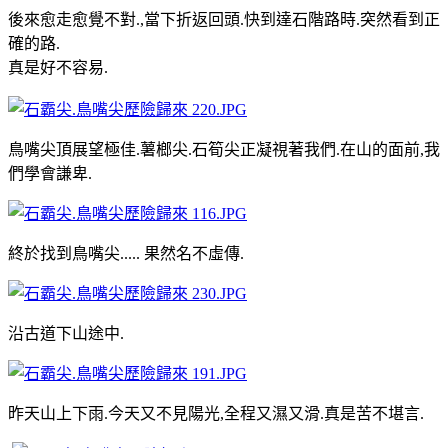
後來愈走愈覺不對.,當下折返回頭.快到達石階路時.突然看到正
確的路.
真是好不容易.
鳥嘴尖頂展望極佳.薯榔尖.石筍尖正凝視著我們.在山的面前,我
們學會謙卑.
終於找到鳥嘴尖..... 果然名不虛傳.
沿古道下山途中.
昨天山上下雨.今天又不見陽光,全程又濕又滑.真是苦不堪言.