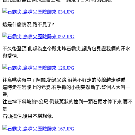
這是什麼情況,路不見了?
不久後登頂.此處為皇帝殿北峰石霸尖,讓背包見證我倆的汗水
與愛情.
往鳥嘴尖時中了阿飄,錯過叉路,沿著不好走的陵線越走越偏.
這時走在岩陵上的老婆,右手抓的小樹突然斷了.整個人大叫一
聲,
往左摔下斜坡約5公尺.倒栽蔥狀的撞到一顆石頭才停下來.要不
是
石頭擋住,後果不堪想像.