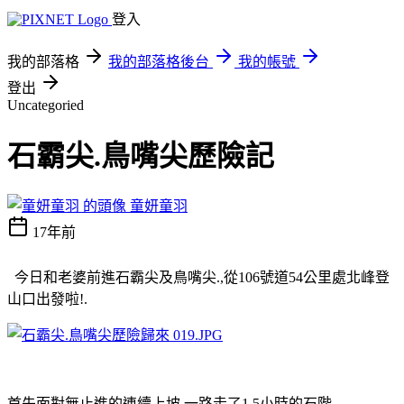
登入
我的部落格
我的部落格後台
我的帳號
登出
Uncategoried
石霸尖.鳥嘴尖歷險記
童妍童羽
17年前
今日和老婆前進石霸尖及鳥嘴尖.,從106號道54公里處北峰登
山口出發啦!.
首先面對無止進的連續上坡,一路走了1.5小時的石階.