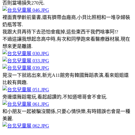
否則當場損失270元.
裡面賣學齡前童書,還有臍帶血廠商,小貝比照相和一堆孕婦裝
奶瓶等等.
我跟大貝再待下去恐怕會瘋掉,這些東西干我們啥事阿!?
不過這讓我想起念高中時,有次和同學跑來看醫療器材展,現在
想來更是離譜.
晃沒一下就逃出來,新光A11館旁有韓國舞蹈表演,看來姐姐還
比較有興趣.
旁邊還舞蹈電玩,看起超讚的,不知道嗯哥會不會玩.
和小朋友一起被騙沒關係,只要心情快樂,有時錯誤也會是一種
美麗.