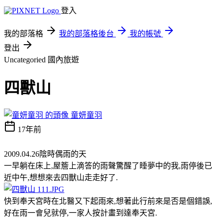
登入
我的部落格
我的部落格後台
我的帳號
登出
Uncategoried
國內旅遊
四獸山
童妍童羽
17年前
2009.04.26陰時偶雨的天
一早躺在床上,屋簷上滴答的雨聲驚醒了睡夢中的我,雨停後已
近中午,想想來去四獸山走走好了.
快到奉天宮時在北醫又下起雨來,想著此行前來是否是個錯誤,
好在雨一會兒就停,一家人按計畫到達奉天宮.