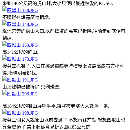
來到140公尺高的虎山峰,大小貝使出最近熱愛的KUSO.
不曉得在說甚麼悄悄話.
瑤池宮旁的豹山入口,以前擋道的民宅已拆除,往前走到底便可
到達.
高141公尺的豹山.
接著去抓獅子,入口在經過靈隱寺牌樓後上坡最高處右方小草
徑,指標明確好找.
山頂建物已被拆除,只剩殘壁.
高164公尺的獅山展望平平,讓我被老婆大人數落一番.
接著三個女人說象山以前去過了,不想再往前動,想想四獸山也
算全登頂了,當下聽從意見折返,跟183公尺的