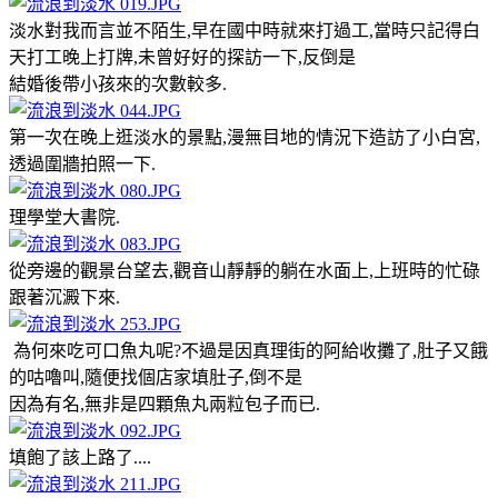
淡水對我而言並不陌生,早在國中時就來打過工,當時只記得白
天打工晚上打牌,未曾好好的探訪一下,反倒是
結婚後帶小孩來的次數較多.
第一次在晚上逛淡水的景點,漫無目地的情況下造訪了小白宮,
透過圍牆拍照一下.
理學堂大書院.
從旁邊的觀景台望去,觀音山靜靜的躺在水面上,上班時的忙碌
跟著沉澱下來.
為何來吃可口魚丸呢?不過是因真理街的阿給收攤了,肚子又餓
的咕嚕叫,隨便找個店家填肚子,倒不是
因為有名,無非是四顆魚丸兩粒包子而已.
填飽了該上路了....