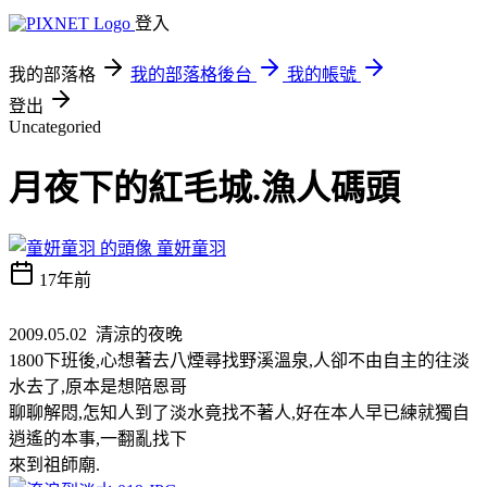
登入
我的部落格
我的部落格後台
我的帳號
登出
Uncategoried
月夜下的紅毛城.漁人碼頭
童妍童羽
17年前
2009.05.02 清涼的夜晚
1800下班後,心想著去八煙尋找野溪溫泉,人卻不由自主的往淡
水去了,原本是想陪恩哥
聊聊解悶,怎知人到了淡水竟找不著人,好在本人早已練就獨自
逍遙的本事,一翻亂找下
來到祖師廟.