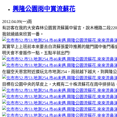
興隆公園雨中賞流蘇花
2012.04.09(一)雨
有訪客在我的大安森林公園賞流蘇篇中留言，說木柵路二段22
我就繞過來欣賞一番。
其實早上上班前本來要去白流蘇張愛玲推薦的龍門國中後門看
明天會不會振作一點，五點半就出門!
在貓空天恩宮附近摸玩北市地測254，雨就越下越大，到興隆
目標在公園中央的草皮上，大概有二十株流蘇花在雨中排排站，