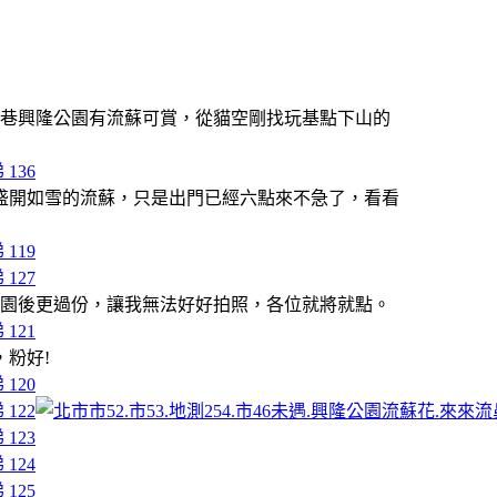
0巷興隆公園有流蘇可賞，從貓空剛找玩基點下山的
盛開如雪的流蘇，只是出門已經六點來不急了，看看
公園後更過份，讓我無法好好拍照，各位就將就點。
粉好!