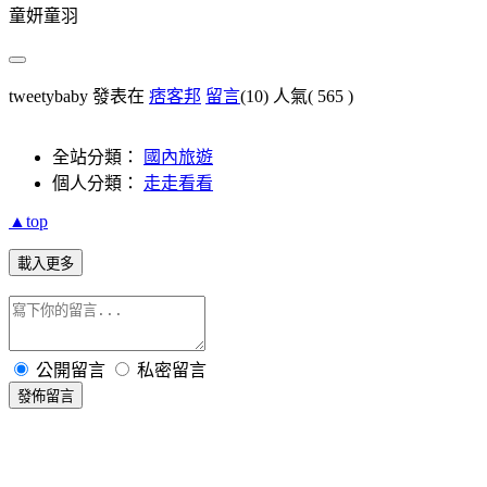
童妍童羽
tweetybaby 發表在
痞客邦
留言
(10)
人氣(
565
)
全站分類：
國內旅遊
個人分類：
走走看看
▲top
載入更多
公開留言
私密留言
發佈留言