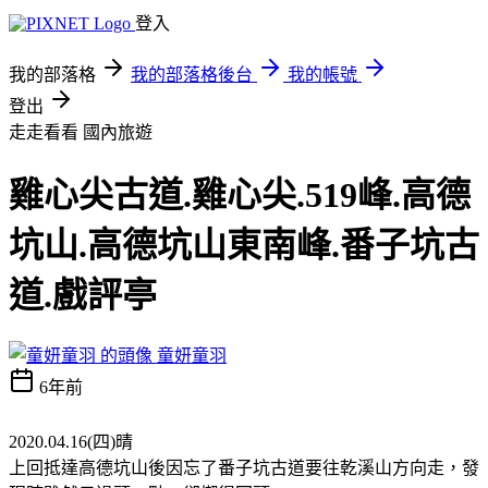
登入
我的部落格
我的部落格後台
我的帳號
登出
走走看看
國內旅遊
雞心尖古道.雞心尖.519峰.高德
坑山.高德坑山東南峰.番子坑古
道.戲評亭
童妍童羽
6年前
2020.04.16(四)晴
上回抵達高德坑山後因忘了番子坑古道要往乾溪山方向走，發