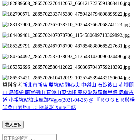
資料參考
新北市新店 雙坑站 雞心尖 中嶺山 石碇後山 赤腳蘭
山 鳥嘴尖 暗寶劍山 直潭山東北峰 赤皮湖越嶺保甲路 赤蘆古
道 小粗坑站縱走航跡檔gpx(2021-04-25) @ 『ＲＯＧＥＲ與楊
咩登山園地』. :: 隨意窩 Xuite日誌
載入更多