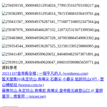
資料參考
20211107皇帝殿全稜 | 一個平凡的人 (wordpress.com)
藍天圖集[6]永定坑山,鳥嘴尖,石霸尖,小霸尖,蚯蚓坑山O行 - 登
山補給站 (keepon.com.tw)
藤寮坑山.永定坑山.鳥嘴岩.鳥嘴尖.皇帝殿北峰登山口 @ 童妍
童羽 :: 痞客邦 :: (pixnet.net)