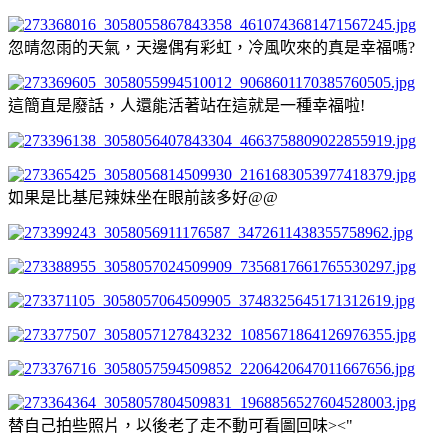
忽晴忽雨的天氣，天邊偶有彩虹，冷風吹來的真是幸福嗎?
這簡直是廢話，人還能活著站在這就是一種幸福啦!
如果是比基尼辣妹坐在眼前該多好@@
替自己拍些照片，以後老了走不動可看圖回味><"