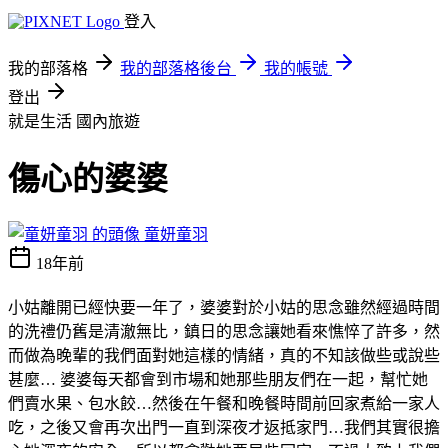
登入
我的部落格
我的部落格後台
我的帳號
登出
就是生活
國內旅遊
傷心的婆婆
童妍童羽
18年前
小姑離開已經快要一年了，婆婆對於小姑的思念雖然經過時間
的洗禮仍舊是清澈無比，鎮日的思念讓她看來憔悴了許多，然
而做為晚輩的我們面對她這樣的情緒，真的不知該做些或說些
甚麼… 婆婆每天都會到市場和她那些朋友們在一起，幫忙她
們賣水果、包水餃…然後在午餐和晚餐時間前回家煮給一家人
吃，之後又會再次出門一直到深夜才返抵家門…我們其實很擔