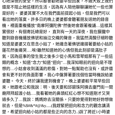
心她深夜的安全，所以都會勸她要早些回家，不過大致上我們
還是不阻止她這樣的生活，因為有人陪他聊聊讓她忙一些也算
是好的。 婆婆其實不大在我們面前提起小姑，但是我們可以
看出她的落寞，許多日的晚上婆婆都會聽著朋友送她的錄音
機，裡面重複播放”南摩阿彌陀佛”然後她會跟著複誦…這樣其
實很好，有個寄託總是好， 直到有一天的深夜，我在朦朧中
聽到錄音機播放佛號和抽泣交織的聲音，我猛然清醒仔細聆聽
知道是婆婆又在思念小姑了，她邊念著佛號邊摺著要給小姑的
蓮花然後邊哭….唉!雖然知道她的心情但我此刻卻是滿肚子
氣，因為這事的發生我之後多少從小馬和雪琴姐那有了一些這
類的概念，知道”念力”知道”迴向”…我深知眼前的迴向是不理
想的…小姑會收到滿滿的悲傷，對她一點幫助也沒有，或許還
會有更不好的負面影響，我心中盤算著要找個恰當時機說給婆
婆聽。 今天，終於讓我逮到機會了，晚上婆婆較平常早些回
來，她跟老公和我說：明、後天要和邱碧珠阿姨去廈門街一間
廟拜拜超渡小姑….我看著她的鼻頭紅紅心想不知道剛才又哭
過多久了…我說：媽媽妳去沒關係，只要妳覺得對她好妳想做
就去，但是%$#&*#@&y.....(我趕緊把迴向和念力的觀念講清
楚，希望迴向給小姑的都是些正向的念力..)說了將近1小時婆