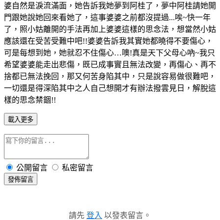
婆自然是淚流滿面，她告訴我她夢到阿桂了，夢中阿桂請她開
門跟她說她回來看她了，這事婆婆之前都沒提過...唉~快一年
了，照小姑離開的手法再加上婆婆這樣的思念法，想當然小姑
應該還在受苦受難中吧!!婆婆告訴我其實她都曉得不要傷心，
可是每想到她，她就忍不住傷心…噢!真是天下父母心吶~我只
希望婆婆能走出悲傷，既已成事實且無法改變，再傷心、再不
捨都已無法挽回，那又何苦身陷其中，只是說容易做很難吧，
一切還是得深陷其中之人自己想開才有辦法撥雲見日，解脫這
樣的思念禁錮!!
載入更多
公開留言
私密留言
發佈留言
請先
登入
以發表留言。