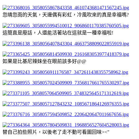
忽晴忽雨的天氣，天邊偶有彩虹，冷風吹來的真是幸福嗎?
這簡直是廢話，人還能活著站在這就是一種幸福啦!
如果是比基尼辣妹坐在眼前該多好@@
替自己拍些照片，以後老了走不動可看圖回味><"